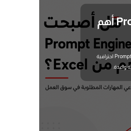
هل أصبحت مهارة Prompt Engineering أهم
تعرف على أهمية Prompt Engineering في سوق العمل الحديث، وكيف تكتب Prompts احترافية
 واعدة.