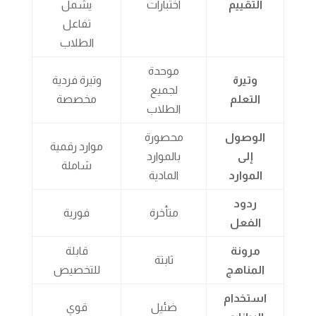
التقييم
اختبارات
يشمل
تفاعل
الطلاب
موحدة
وتيرة
وتيرة فردية
لجميع
التعلم
مخصصة
الطلاب
الوصول
محصورة
موارد رقمية
إلى
بالموارد
شاملة
الموارد
المادية
ردود
متأخرة
فورية
الفعل
مرونة
قابلة
ثابتة
المناهج
للتخصيص
استخدام
ضئيل
قوي