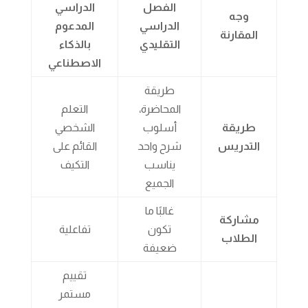
الفصل
الدراسي
وجه
الدراسي
المدعوم
المقارنة
التقليدي
بالذكاء
الاصطناعي
طريقة
المحاضرة،
التعلم
طريقة
أسلوب
الشخصي
التدريس
شرح واحد
القائم على
يناسب
التكيف
الجميع
غالبًا ما
مشاركة
تكون
تفاعلية
الطلاب
ضعيفة
تقييم
مستمر