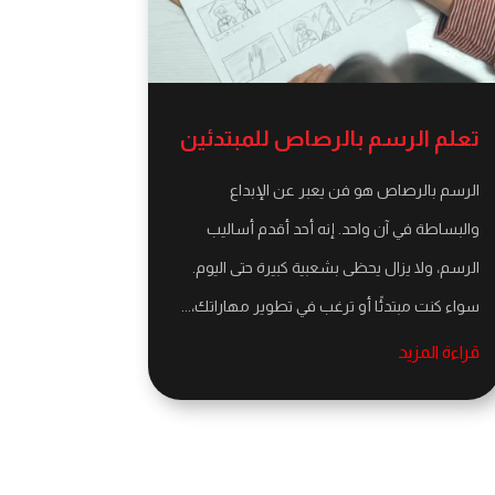
تعلم الرسم بالرصاص للمبتدئين
الرسم بالرصاص هو فن يعبر عن الإبداع
والبساطة في آن واحد. إنه أحد أقدم أساليب
الرسم، ولا يزال يحظى بشعبية كبيرة حتى اليوم.
سواء كنت مبتدئًا أو ترغب في تطوير مهاراتك،...
قراءة المزيد