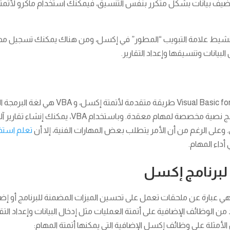
 تضيف بيانات بشكل متكرر بنفس التنسيق، فيمكنك استخدام ماكرو لأتمتة 
تنشيط علامة التبويب “المطور” في إكسل، ومن هناك يمكنك تسجيل م
انات وتنسيقها وإعداد التقارير.
تعتبر برامج Visual Basic for Applications (VBA) 
تمكن المستخدمين من كتابة برامج نصية مخصصة لمهام معق
وعلى الرغم من أن الأمر يتطلب بعض المهارات الفنية، إلا أن
تعلم استخدام بر
داء المهام.
 لبرنامج إكسل
ي عبارة عن ملحقات تعمل على تحسين الميزات المضمنة للبرنامج أو إضافة
 من الوظائف الإضافية على أتمتة العمليات مثل إدخال البيانات وإعداد التق
الأمثلة على وظائف إكسل الإضافية التي يمكنها أتمتة المهام: