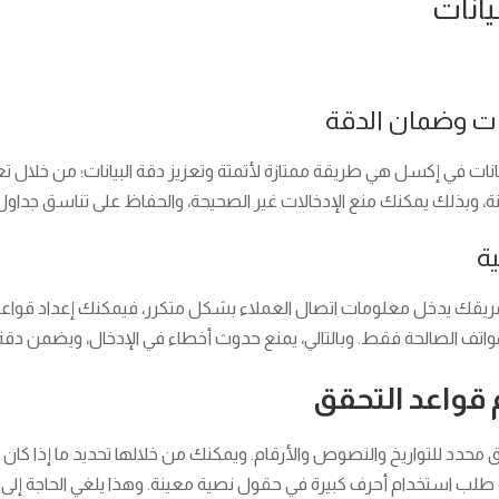
انات
انات وضمان الدقة
نات في إكسل هي طريقة ممتازة لأتمتة وتعزيز دقة البيانات؛ من خلال تعي
ة، وبذلك يمكنك منع الإدخالات غير الصحيحة، والحفاظ على تناسق جداول ا
ية
 فريقك يدخل معلومات اتصال العملاء بشكل متكرر، فيمكنك إعداد قواعد
 الهواتف الصالحة فقط. وبالتالي، يمنع حدوث أخطاء في الإدخال، ويضمن دقة 
قواعد التحقق
حدد للتواريخ والنصوص والأرقام. ويمكنك من خلالها تحديد ما إذا كان 
 استخدام أحرف كبيرة في حقول نصية معينة. وهذا يلغي الحاجة إلى تصحي