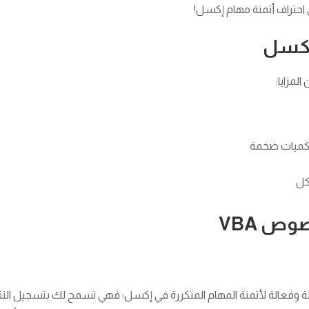
حتراف أتمتة مهام إكسل!
 إكسل
لمزايا:
 بكميات ضخمة
كل
وص VBA
وفعالة لأتمتة المهام المتكررة في إكسل؛ فهي تسمح لك بتسجيل النقر