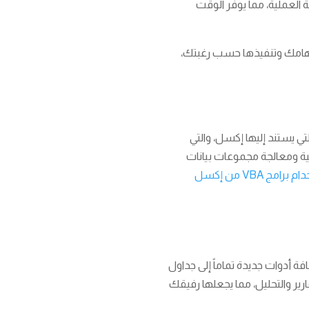
العملية، مما يوفر الوقت
هامك وتنفيذها حسب رغبتك،
طريقة متقدمة لأتمتة إكسل، و VBA هي لغة البرمجة التي يستند إليها إكسل، والتي
دة. وباستخدام VBA، يمكنك إنشاء تقارير آلية ومعالجة مجموعات بيانات
امج VBA من إكسل
 أدوات جديدة تماماً إلى جداول
ارير والتحليل، مما يجعلها رفيقك