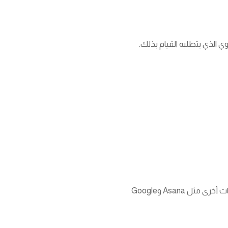
 الذي يتطلبه القيام بذلك.
أداة إدارة سير العمل بدون تعليمات، وهي برمجية تعمل على أتمتة تصدير البيانات والتكامل مع منصات أخرى مثل Asana وGoogle