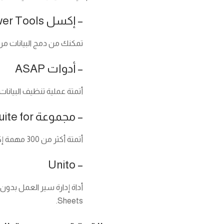
– إكسل Power Tools
تمكنك من دمج البيانات من 
– أدوات ASAP
أتمتة عملية تنظيف البيانات
– مجموعة AbleBits Ultimate Suite for إكسل
أتمتة أكثر من 300 مهمة إكسل، بما في ذلك دمج الجداول وإزالة
– Unito
Sheets.